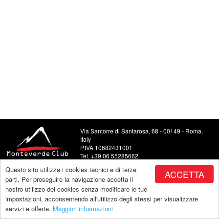
Via Santorre di Santarosa, 68 - 00149 - Roma,
Italy
P.IVA 10682431001
Tel. +39 06 55285662
Food and Beverage +39 06 5504443
Questo sito utilizza i cookies tecnici e di terze
ACCETTA
E-mail: info@monteverdeclub.it
parti. Per proseguire la navigazione accetta il
nostro utilizzo dei cookies senza modificare le tue
impostazioni, acconsentendo all'utilizzo degli stessi per visualizzare
servizi e offerte.
Maggiori informazioni
Copyright by Monteverde |
powered by Makeitapp