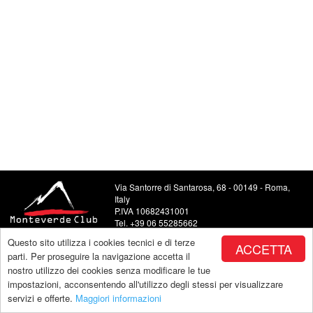
Via Santorre di Santarosa, 68 - 00149 - Roma,
Italy
P.IVA 10682431001
Tel. +39 06 55285662
Food and Beverage +39 06 5504443
Questo sito utilizza i cookies tecnici e di terze
ACCETTA
E-mail: info@monteverdeclub.it
parti. Per proseguire la navigazione accetta il
nostro utilizzo dei cookies senza modificare le tue
impostazioni, acconsentendo all'utilizzo degli stessi per visualizzare
servizi e offerte.
Maggiori informazioni
Copyright by Monteverde |
powered by Makeitapp