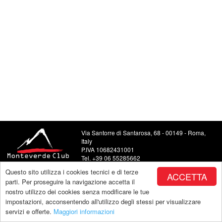
Via Santorre di Santarosa, 68 - 00149 - Roma,
Italy
P.IVA 10682431001
Tel. +39 06 55285662
Food and Beverage +39 06 5504443
Questo sito utilizza i cookies tecnici e di terze
ACCETTA
E-mail: info@monteverdeclub.it
parti. Per proseguire la navigazione accetta il
nostro utilizzo dei cookies senza modificare le tue
impostazioni, acconsentendo all'utilizzo degli stessi per visualizzare
servizi e offerte.
Maggiori informazioni
Copyright by Monteverde |
powered by Makeitapp