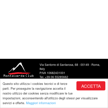
Via Santorre di Santarosa, 68 - 00149 - Roma,
Italy
P.IVA 10682431001
Tel. +39 06 55285662
Food and Beverage +39 06 5504443
Questo sito utilizza i cookies tecnici e di terze
ACCETTA
E-mail: info@monteverdeclub.it
parti. Per proseguire la navigazione accetta il
nostro utilizzo dei cookies senza modificare le tue
impostazioni, acconsentendo all'utilizzo degli stessi per visualizzare
servizi e offerte.
Maggiori informazioni
Copyright by Monteverde |
powered by Makeitapp