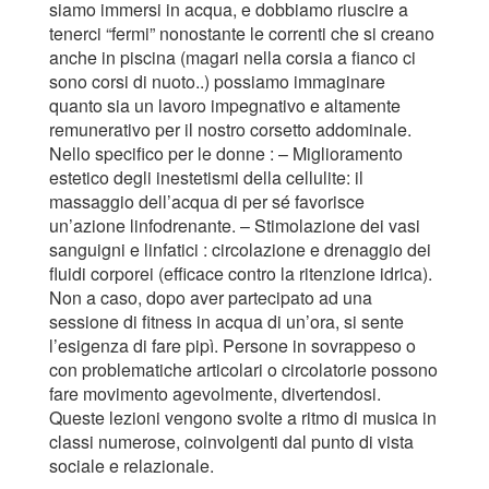
siamo immersi in acqua, e dobbiamo riuscire a
tenerci “fermi” nonostante le correnti che si creano
anche in piscina (magari nella corsia a fianco ci
sono corsi di nuoto..) possiamo immaginare
quanto sia un lavoro impegnativo e altamente
remunerativo per il nostro corsetto addominale.
Nello specifico per le donne : – Miglioramento
estetico degli inestetismi della cellulite: il
massaggio dell’acqua di per sé favorisce
un’azione linfodrenante. – Stimolazione dei vasi
sanguigni e linfatici : circolazione e drenaggio dei
fluidi corporei (efficace contro la ritenzione idrica).
Non a caso, dopo aver partecipato ad una
sessione di fitness in acqua di un’ora, si sente
l’esigenza di fare pipì. Persone in sovrappeso o
con problematiche articolari o circolatorie possono
fare movimento agevolmente, divertendosi.
Queste lezioni vengono svolte a ritmo di musica in
classi numerose, coinvolgenti dal punto di vista
sociale e relazionale.