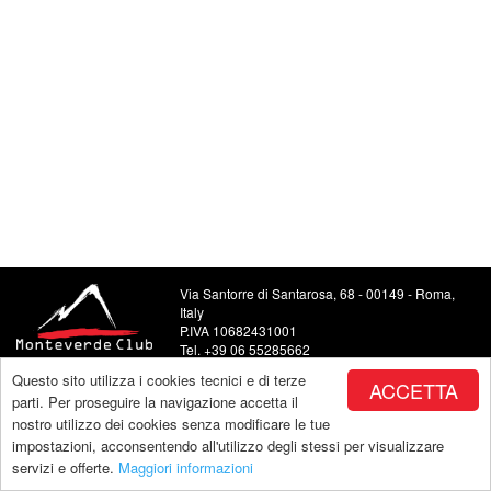
Via Santorre di Santarosa, 68 - 00149 - Roma,
Italy
P.IVA 10682431001
Tel. +39 06 55285662
Food and Beverage +39 06 5504443
Questo sito utilizza i cookies tecnici e di terze
ACCETTA
E-mail: info@monteverdeclub.it
parti. Per proseguire la navigazione accetta il
nostro utilizzo dei cookies senza modificare le tue
impostazioni, acconsentendo all'utilizzo degli stessi per visualizzare
servizi e offerte.
Maggiori informazioni
Copyright by Monteverde |
powered by Makeitapp