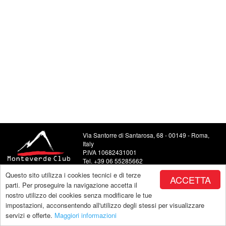
Via Santorre di Santarosa, 68 - 00149 - Roma,
Italy
P.IVA 10682431001
Tel. +39 06 55285662
Food and Beverage +39 06 5504443
Questo sito utilizza i cookies tecnici e di terze
ACCETTA
E-mail: info@monteverdeclub.it
parti. Per proseguire la navigazione accetta il
nostro utilizzo dei cookies senza modificare le tue
impostazioni, acconsentendo all'utilizzo degli stessi per visualizzare
servizi e offerte.
Maggiori informazioni
Copyright by Monteverde |
powered by Makeitapp