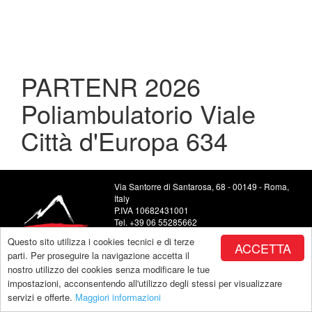
Click per ingrandire
PARTENR 2026
Poliambulatorio Viale
Città d'Europa 634
Via Santorre di Santarosa, 68 - 00149 - Roma,
Italy
P.IVA 10682431001
Tel. +39 06 55285662
Food and Beverage +39 06 5504443
Questo sito utilizza i cookies tecnici e di terze
ACCETTA
E-mail: info@monteverdeclub.it
parti. Per proseguire la navigazione accetta il
nostro utilizzo dei cookies senza modificare le tue
impostazioni, acconsentendo all'utilizzo degli stessi per visualizzare
servizi e offerte.
Maggiori informazioni
Copyright by Monteverde |
powered by Makeitapp