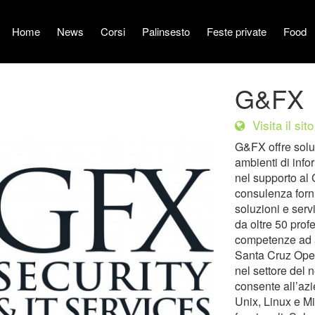
Home
News
Corsi
Palinsesto
Feste private
Food
G&FX
Visita il sito
G&FX offre soluz
ambienti di info
nel supporto al C
consulenza forn
soluzioni e ser
da oltre 50 prof
competenze ad alt
Santa Cruz Opera
nel settore del 
consente all’azi
Unix, Linux e Mi