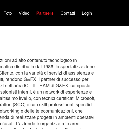
Foto
Video
Partners
Contatti
Login
iioni ad alto contenuto tecnologico in
rmatica distribuita dal 1986; la specializzazione
liente, con la varietà di servizi di assistenza e
iti, rendono G&FX il partner di successo per
vizi nell’area ICT. Il TEAM di G&FX, composto
essionisti interni, è un network di esperienze e
issimo livello, con tecnici certificati Microsoft,
tion (SCO) e con skill professionali specifici
networking e delle telecomunicazioni, che
enda di realizzare progetti in ambienti operativi
crosoft. L’azienda è organizzata in aree