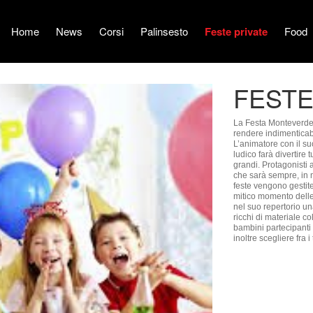
Home
News
Corsi
Palinsesto
Feste private
Food
FEST
La Festa Monteverde Club è un insieme di musica, giochi e divertimento per
rendere indimenticabil
L’animatore con il su
ludico farà divertire
grandi. Protagonisti 
che sarà sempre, in m
feste vengono gestite
mitico momento delle 
nel suo repertorio una
ricchi di materiale co
bambini partecipanti 
inoltre scegliere fra i