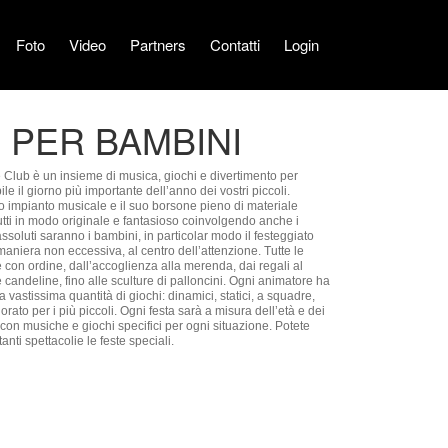
Foto
Video
Partners
Contatti
Login
E PER BAMBINI
e il giorno più importante dell’anno dei vostri piccoli.
o impianto musicale e il suo borsone pieno di materiale
 tutti in modo originale e fantasioso coinvolgendo anche i
assoluti saranno i bambini, in particolar modo il festeggiato
aniera non eccessiva, al centro dell’attenzione. Tutte le
 con ordine, dall’accoglienza alla merenda, dai regali al
candeline, fino alle sculture di palloncini. Ogni animatore ha
 vastissima quantità di giochi: dinamici, statici, a squadre,
lorato per i più piccoli. Ogni festa sarà a misura dell’età e dei
con musiche e giochi specifici per ogni situazione. Potete
 tanti spettacolie le feste speciali.