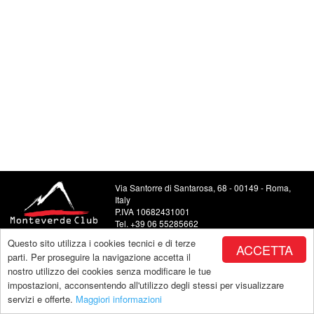
Via Santorre di Santarosa, 68 - 00149 - Roma,
Italy
P.IVA 10682431001
Tel. +39 06 55285662
Food and Beverage +39 06 5504443
Questo sito utilizza i cookies tecnici e di terze
ACCETTA
E-mail: info@monteverdeclub.it
parti. Per proseguire la navigazione accetta il
nostro utilizzo dei cookies senza modificare le tue
impostazioni, acconsentendo all'utilizzo degli stessi per visualizzare
servizi e offerte.
Maggiori informazioni
Copyright by Monteverde |
powered by Makeitapp