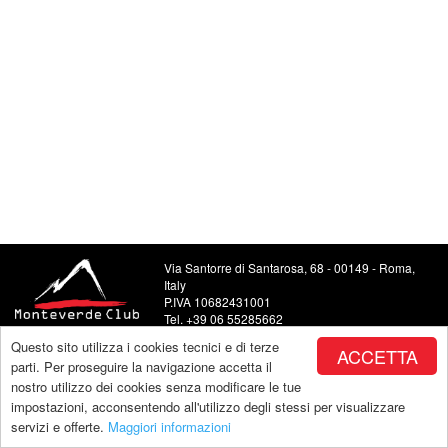
Via Santorre di Santarosa, 68 - 00149 - Roma,
Italy
P.IVA 10682431001
Tel. +39 06 55285662
Food and Beverage +39 06 5504443
Questo sito utilizza i cookies tecnici e di terze
ACCETTA
E-mail: info@monteverdeclub.it
parti. Per proseguire la navigazione accetta il
nostro utilizzo dei cookies senza modificare le tue
impostazioni, acconsentendo all'utilizzo degli stessi per visualizzare
servizi e offerte.
Maggiori informazioni
Copyright by Monteverde |
powered by Makeitapp